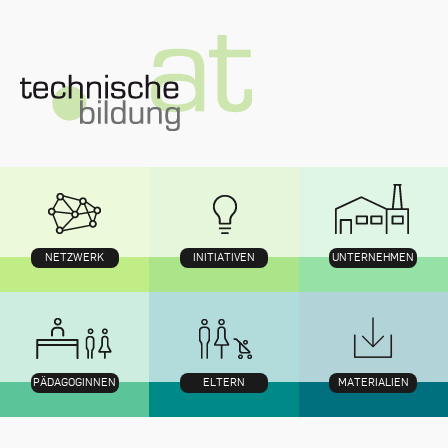
Zum
Inhalt
NETZWERK
INITIATIVEN
UNTERNEHMEN
PÄDAGOGINNEN
ELTERN
MATERIALIEN
Navigation
mit