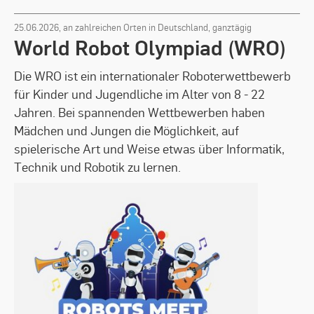
links,
rechts
25.06.2026,
an zahlreichen Orten in Deutschland, ganztägig
oder
World Robot Olympiad (WRO)
Anfangsbuchstabe.
Leertaste
zum
Die WRO ist ein internationaler Roboterwettbewerb
Aufklappen
für Kinder und Jugendliche im Alter von 8 - 22
des
Jahren. Bei spannenden Wettbewerben haben
Untermenüs,
wenn
Mädchen und Jungen die Möglichkeit, auf
vorhanden.
spielerische Art und Weise etwas über Informatik,
Technik und Robotik zu lernen.