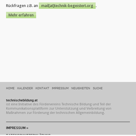
Rückfragen z.B. an
mail[at]technik-begeistert.org
.
Mehr erfahren
HOME
KALENDER
KONTAKT
IMPRESSUM
NEUIGKEITEN
SUCHE
technischebildung.at
ist eine Initiative des Fördervereins Technische Bildung und Teil der
Kommunikationsplattform zur Unterstützung und Verbreitung von
Maßnahmen zur Förderung der technischen Allgemeinbildung.
IMPRESSUM »
DATENSCHUTZERKLÄRUNG »