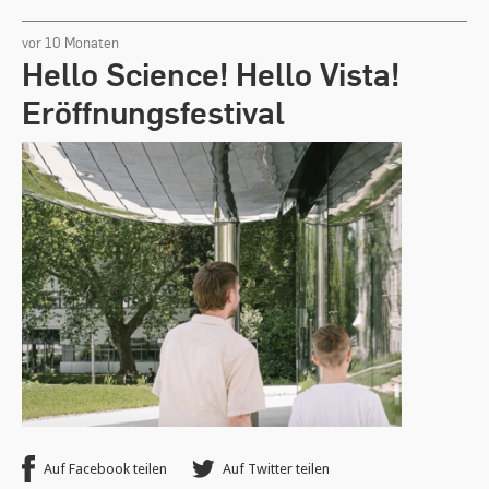
links,
rechts
vor 10 Monaten
oder
Hello Science! Hello Vista!
Anfangsbuchstabe.
Leertaste
Eröffnungsfestival
zum
Aufklappen
des
Untermenüs,
wenn
vorhanden.
Auf Facebook teilen
Auf Twitter teilen