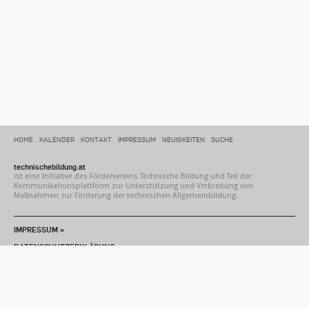
HOME
KALENDER
KONTAKT
IMPRESSUM
NEUIGKEITEN
SUCHE
technischebildung.at
ist eine Initiative des Fördervereins Technische Bildung und Teil der
Kommunikationsplattform zur Unterstützung und Verbreitung von
Maßnahmen zur Förderung der technischen Allgemeinbildung.
IMPRESSUM »
DATENSCHUTZERKLÄRUNG »
Kontakt
Newsletter
Nach
oben