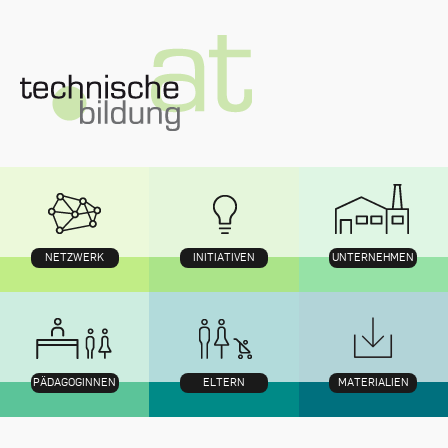
Zum
Inhalt
NETZWERK
INITIATIVEN
UNTERNEHMEN
PÄDAGOGINNEN
ELTERN
MATERIALIEN
Navigation
mit