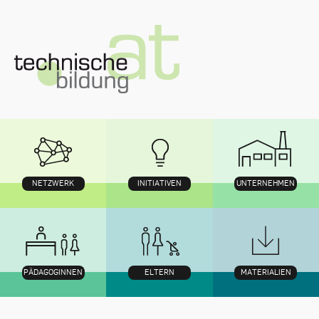
Zum
Inhalt
NETZWERK
INITIATIVEN
UNTERNEHMEN
PÄDAGOGINNEN
ELTERN
MATERIALIEN
Navigation
mit