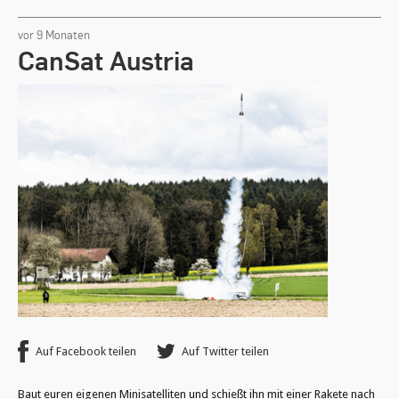
links,
rechts
vor 9 Monaten
oder
CanSat Austria
Anfangsbuchstabe.
Leertaste
zum
Aufklappen
des
Untermenüs,
wenn
vorhanden.
Auf Facebook teilen
Auf Twitter teilen
Baut euren eigenen Minisatelliten und schießt ihn mit einer Rakete nach