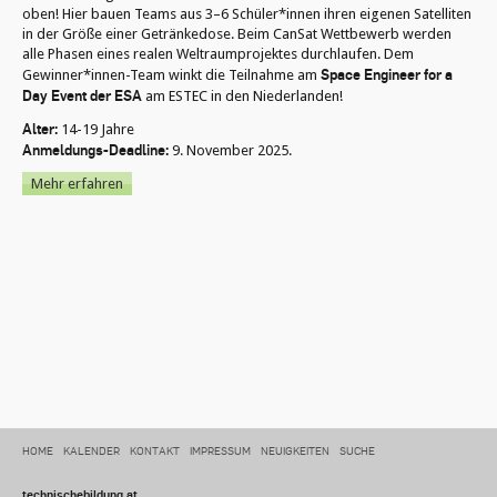
oben! Hier bauen Teams aus 3–6 Schüler*innen ihren eigenen Satelliten
in der Größe einer Getränkedose. Beim CanSat Wettbewerb werden
alle Phasen eines realen Weltraumprojektes durchlaufen. Dem
Space Engineer for a
Gewinner*innen-Team winkt die Teilnahme am
Day Event der ESA
am ESTEC in den Niederlanden!
Alter:
14-19 Jahre
Anmeldungs-Deadline:
9. November 2025.
Mehr erfahren
HOME
KALENDER
KONTAKT
IMPRESSUM
NEUIGKEITEN
SUCHE
technischebildung.at