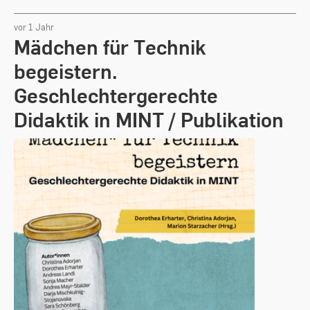
links,
rechts
vor 1 Jahr
oder
Mädchen für Technik
Anfangsbuchstabe.
Leertaste
begeistern.
zum
Aufklappen
Geschlechtergerechte
des
Untermenüs,
Didaktik in MINT / Publikation
wenn
vorhanden.