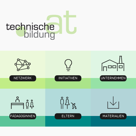
Zum
Inhalt
NETZWERK
INITIATIVEN
UNTERNEHMEN
PÄDAGOGINNEN
ELTERN
MATERIALIEN
Navigation
mit