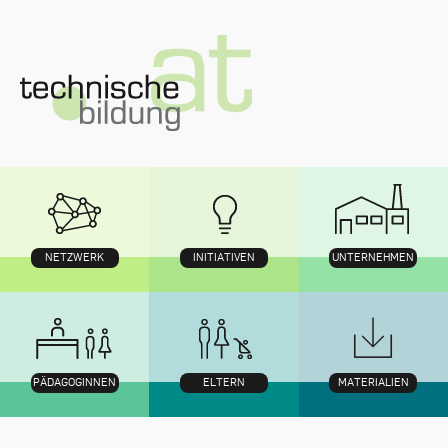
Zum
Inhalt
NETZWERK
INITIATIVEN
UNTERNEHMEN
PÄDAGOGINNEN
ELTERN
MATERIALIEN
Navigation
mit